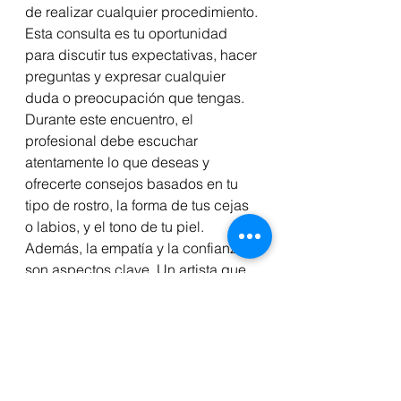
de realizar cualquier procedimiento. 
Esta consulta es tu oportunidad 
para discutir tus expectativas, hacer 
preguntas y expresar cualquier 
duda o preocupación que tengas. 
Durante este encuentro, el 
profesional debe escuchar 
atentamente lo que deseas y 
ofrecerte consejos basados en tu 
tipo de rostro, la forma de tus cejas 
o labios, y el tono de tu piel.
Además, la empatía y la confianza 
son aspectos clave. Un artista que 
se preocupa por tu bienestar te hará 
sentir cómodo y seguro, lo cual es 
esencial para un procedimiento 
exitoso. Si sientes que el 
profesional no te dedica suficiente 
tiempo o no está dispuesto a 